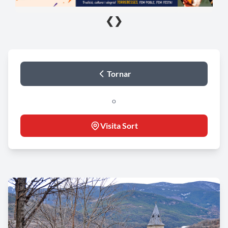
❮
❯
Tornar
o
Visita Sort