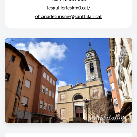
lesguillerieskm0.cat/
oficinadeturisme@santhilari.cat