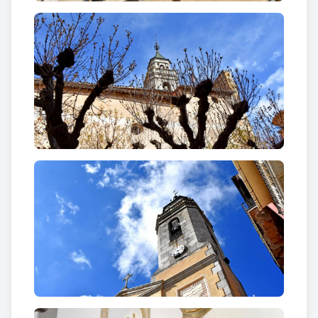
a la porta d’entrada al temple per una doble
escalinata. A la llinda de la porta hi ha la inscripció:
"DOMUS DEI ET PORTA COELI". Per sobre de la
porta s’obre un timpà semicircular a manera de
finestra. L’edifici resta
capçat per un frontó
rematat per una creu.
A ambdós costat de l’edifici
s’aixequen
dues bases de torre-campanar
, encara
que només la de la dreta ho acabà sent.
El
campanar
és de planta quadrada,
sobrealçat
amb una estructura octogonal
amb quatre
finestres d’arc de mig punt, amb les campanes, i un
rellotge a la paret sota el qual hi ha esculpida en un
carreu la data 1870. Aquesta estructura octogonal,
està
coronada per una balustrada i una torrella
també octogonal
, amb obertures en arc de mig
punt amb campanes, coberta amb teulada de