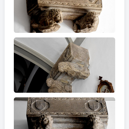
flanquejant un escrit referit als sebollits. Unes
decoracions vegetals voltegen els escuts i la
inscripció.
A l’exterior de l’edifici es conserva un absis
possiblement del primer temple.