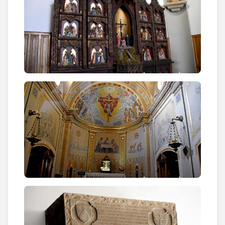
pilars.
Presideix l’altar major la figura de Sant Hilari,
flanquejada per Sant Josep i Sant Joan Baptista. La
nau central és de volta de canó interrompuda per
llunetes que serveixen per il·luminar-la. Sobre el
primer tram de la nau central, hi ha un cor.
A l'interior, a més d’
algunes restes del primitiu
temple romànic, com un mur i la porta del
baptisteri
, reaprofitada, que presenta dues
arquivoltes amb motius vegetals i entrellaçats, hi
trobem la
sepultura de Ramon de Gurb i
d'Almanda de Blanes
(S. XIV),
sostinguda per dos
lleons que porten els escuts dels Gurb
(muntanya
amb flor de llis) i els Blanes (creu bisbal). La tomba
és de pedra i està decorada amb els mateixos escuts