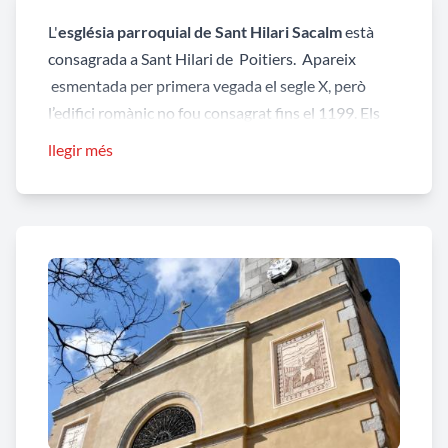
L'
església parroquial de Sant Hilari Sacalm
està
consagrada a Sant Hilari de Poitiers. Apareix
esmentada per primera vegada el segle X, però
l’edifici romànic no fou consagrat fins el 1199. Els
terratrèmols del segle XV obligaren a reconstruir-lo
llegir més
i tornar-lo a consagrar. L’edifici actual respon a les
reformes portades a terme al segle XVI i al segle
XIX, moment en que es construí el campanar encara
que el coronament es realitzà entre 1921 i 1922
segons projecte de l'arquitecte Josep Maria Pericas.
L'any 1983 es retornà la creu que coronava el
campanar, arrencada durant la Guerra Civil i es
portà a terme la restauració de la seva façana.
La
façana està decorada amb uns esgrafiats
on es
representen diferents escenes religioses. S’accedeix