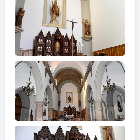
ceràmica vidriada de color verd, sobre la qual hi ha
una estructura de ferro forjat, amb una campana,
una banderola de ferro forjat amb la data 1922 i
una creu.
Es tracta d’un
temple de tres naus
, la central més
alta que les
laterals on s’ubiquen les diferents
capelles
. A la dreta trobem les
capelles del Sant
Crist, del Sagrat Cor, de Sant Isidre i de la
Puríssima
; i a l’esquerra
el baptisteri
amb pintures
de
X. Xandri
,
l'altar de la Verge del Sagrat Cor i una
capella del Santíssim
amb pintures
de
Massagué,
fetes després de la Guerra Civil, i
originals de
Codina Langlin
. La comunicació entre
les naus laterals i la central està resolta mitjançant
arcs formers de mig punt sostinguts per petits