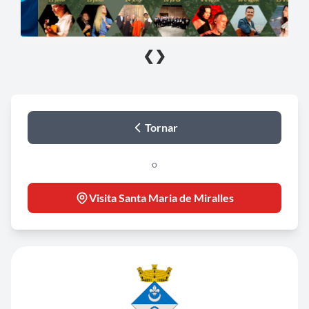
❮
❯
Tornar
o
Visita Santa Maria de Miralles