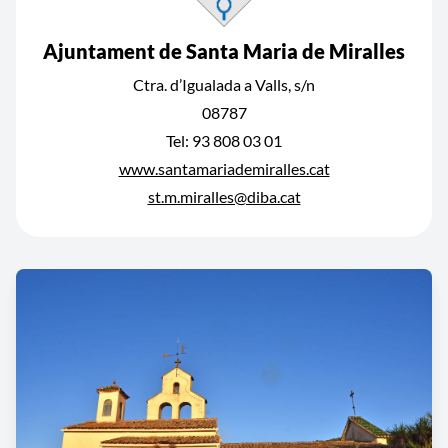
Ajuntament de Santa Maria de Miralles
Ctra. d’Igualada a Valls, s/n
08787
Tel: 93 808 03 01
www.santamariademiralles.cat
st.m.miralles@diba.cat