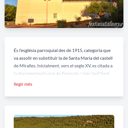
És l’església parroquial des de 1915, categoria que
va assolir en substituir la de Santa Maria del castell
de Miralles. Inicialment, vers el segle XV, es citada a
la documentació com de Françola, i més tard Sant
Romà de Françola. A finals del segle XIX, vers 1890
llegir més
la porta d’accés està a la façana de migdia, damunt
de la qual hi ha una finestra i un campanar
d’espadanya amb dos cloquers. El 1910 ja s’ha
afegit a l’est la casa de pagès i s’ha eliminat el
campanar. Vers 1925 es va aixecar la façana i es
situa un campanar d’espadanya central. Després de