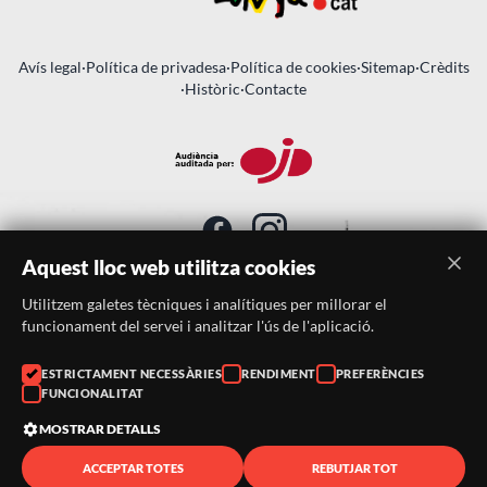
Avís legal
·
Política de privadesa
·
Política de cookies
·
Sitemap
·
Crèdits
·
Històric
·
Contacte
Aquest lloc web utilitza cookies
Utilitzem galetes tècniques i analítiques per millorar el
SUBSCRIU-TE AL BUTLLETÍ
funcionament del servei i analitzar l'ús de l'aplicació.
Telèfon:
938046359
ESTRICTAMENT NECESSÀRIES
RENDIMENT
PREFERÈNCIES
FUNCIONALITAT
Correu:
festacatalunya@festacatalunya.cat
MOSTRAR DETALLS
ACCEPTAR TOTES
REBUTJAR TOT
© 2026 ·
FestaCatalunya
— Tots els drets reservats · Web