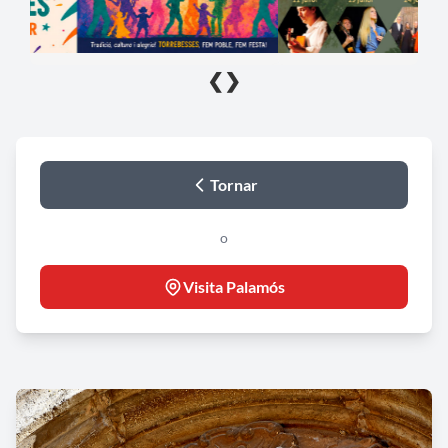
❮
❯
Tornar
o
Visita Palamós