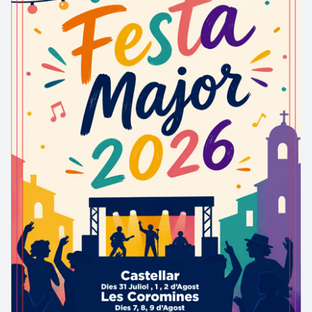
en biblioteca La façana té una portalada decorada
amb relleus escultòrics: capitells pseudo-corintis,
una fornícula central amb la imatge de Santa
Eugènia i, a banda i banda, unes grans gerres. A
la llinda hi ha un escut amb l'emblema d'una torre.
Corona l’edifici un rosetó. Sobre la fornícula la data
1778. El campanar, a l'esquerra, és de planta
quadrangular amb un pis amb arcades de mig punt.