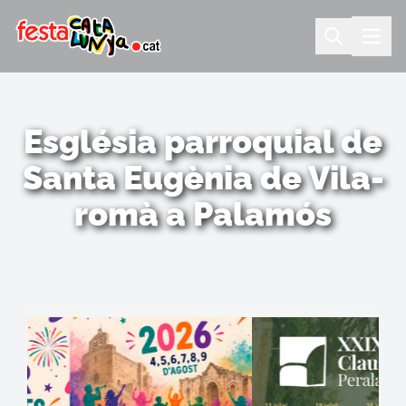
Església parroquial de
Santa Eugènia de Vila-
romà a Palamós