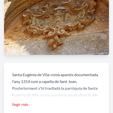
Santa Eugènia de Vila-romà apareix documentada
l'any 1314 com a capella de Sant Joan.
Posteriorment s'hi traslladà la parròquia de Santa
Eugènia de Vila-romà, que tenia aqueta funció des
de 1319. L'edifici actual, de carreuons i reforçat per
llegir més
vuit contraforts, es bastí el 1765 com es llegeix en