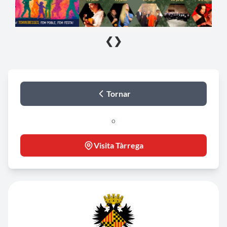
❮
❯
Tornar
o
Visita Tàrrega