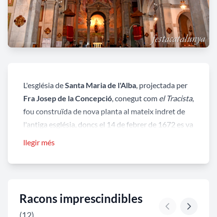
L'església de
Santa Maria de l'Alba
, projectada per
Fra Josep de la Concepció
, conegut com
el Tracista
,
fou construïda de nova planta al mateix indret de
l'antiga església, doncs el 14 de febrer de 1672 es va
esfondrar el campanar de la parroquial romànica,
llegir més
quedant tot l’edifici greument afectat. La solució va
ser edificar un nou temple, les traces originals del
qual, datades el 1672, es conserven a l'arxiu
municipal.
Racons imprescindibles
(12)