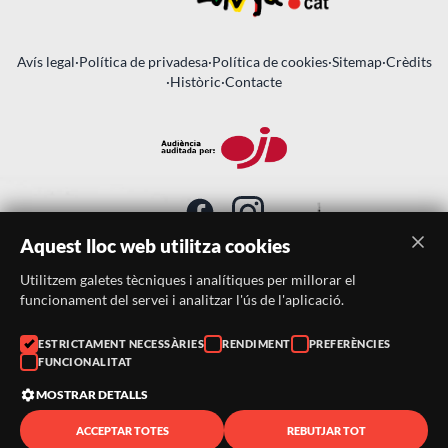
Avís legal
·
Política de privadesa
·
Política de cookies
·
Sitemap
·
Crèdits
·
Històric
·
Contacte
Aquest lloc web utilitza cookies
Utilitzem galetes tècniques i analítiques per millorar el
SUBSCRIU-TE AL BUTLLETÍ
funcionament del servei i analitzar l'ús de l'aplicació.
Telèfon:
938046359
ESTRICTAMENT NECESSÀRIES
RENDIMENT
PREFERÈNCIES
FUNCIONALITAT
Correu:
festacatalunya@festacatalunya.cat
MOSTRAR DETALLS
ACCEPTAR TOTES
REBUTJAR TOT
© 2026 ·
FestaCatalunya
— Tots els drets reservats · Web