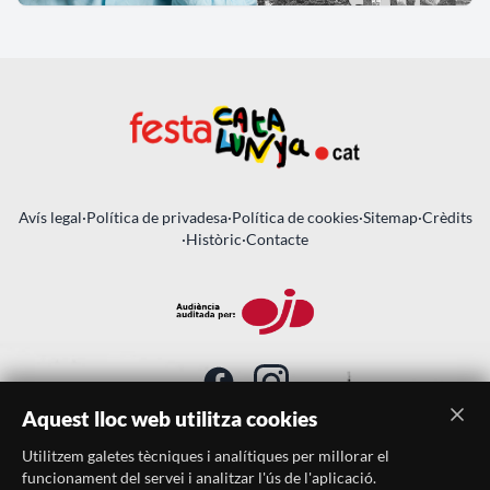
Avís legal
·
Política de privadesa
·
Política de cookies
·
Sitemap
·
Crèdits
·
Històric
·
Contacte
Aquest lloc web utilitza cookies
Utilitzem galetes tècniques i analítiques per millorar el
SUBSCRIU-TE AL BUTLLETÍ
funcionament del servei i analitzar l'ús de l'aplicació.