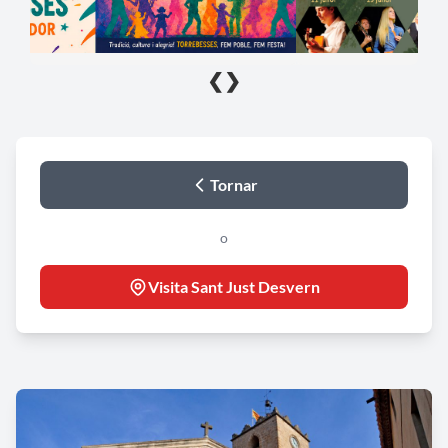
❮
❯
Tornar
o
Visita Sant Just Desvern