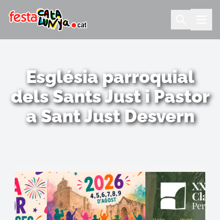
Església parroquial
dels Sants Just i Pastor
a Sant Just Desvern