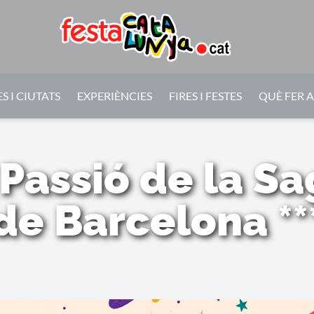
S I CIUTATS
EXPERIÈNCIES
FIRES I FESTES
QUÈ FER 
Passió de la S
de Barcelona **