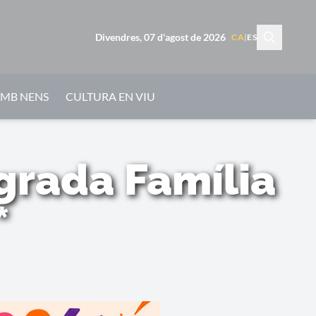
Divendres, 07 d'agost de 2026
CA
|
ES
AMB NENS
CULTURA EN VIU
agrada Família
*