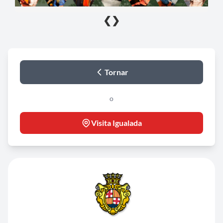
❮
❯
Tornar
o
Visita Igualada