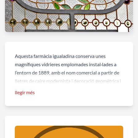
Aquesta farmàcia igualadina conserva unes
magnífiques vidrieres emplomades instal·lades a
l’entorn de 1889, amb el nom comercial a partir de
lletres de caire modernista i decoració geomètrica i
floral, pròpia també d’aquest període artístic.
llegir més
La farmàcia va ser fundada a final del s. XV i està
regentada per la família Bausili des del 1748. Es
tracta de la farmàcia més antiga d’Europa oberta al
públic ininterrompudament fins avui.