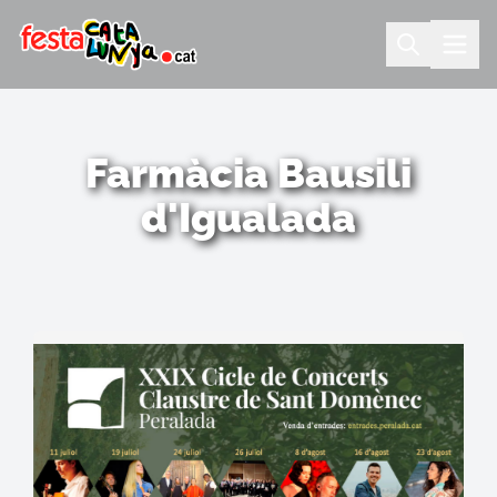
Farmàcia Bausili
d'Igualada