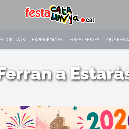
S I CIUTATS
EXPERIÈNCIES
FIRES I FESTES
QUÈ FER 
Ferran a Estarà