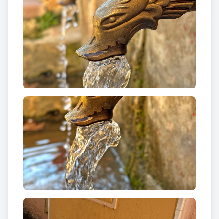
La Font de la Creu
, urbanitzada com a mínim des de
1878 com ho indica la data que la presideix –al
mateix moment que es va adequar la veïna font de
la Salut- disposa de tres brocs – dos dels quals
encara ragen amb aigua no tractada, envoltats
d’una decoració en relleu de cinc ferradures.
Curiositats
I una constant en les aigües de Cabra del Camp: el
reaprofitament. L'aigua sobrant transcorre carrer
avall per un canal que alimenta l’antic
abeurador a
la Plaça de la Creu
, sota la qual hi ha la
font de la
Salut
.