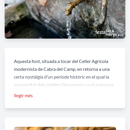
Aquesta font, situada a tocar del
Celler Agrícola
modernista de Cabra del Camp
, en retorna a una
certa nostàlgia d’un període històric en el qual la
prosperitat dels pobles i l’economia rural avançava
amb pas ferm i decidit. L’abastament públic d’aigua i
llegir més
la gestió moderna del treball del camp en són dos
exemples de la transformació de la qualitat de vida
del camp català.