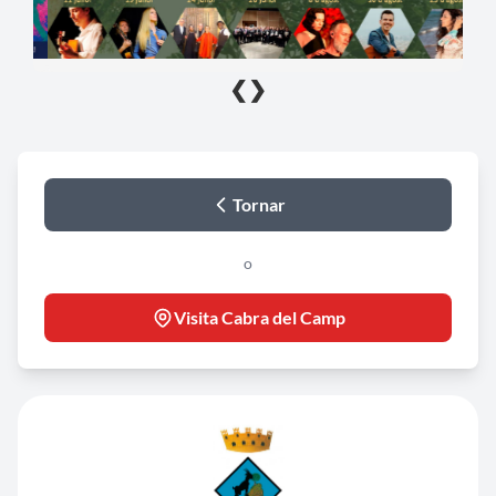
❮
❯
Tornar
o
Visita Cabra del Camp