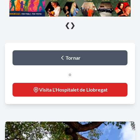
❮
❯
Tornar
o
Visita L'Hospitalet de Llobregat