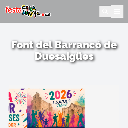
Font del Barrancó de
Duesaigües