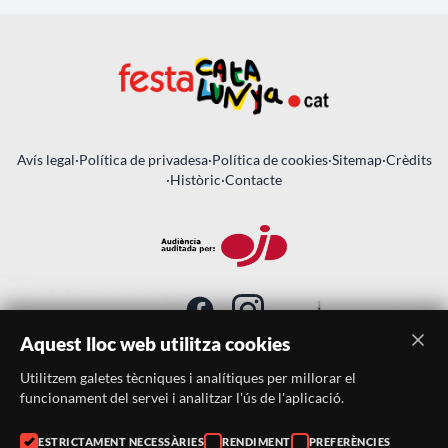
Avís legal
·
Política de privadesa
·
Política de cookies
·
Sitemap
·
Crèdits
·
Històric
·
Contacte
Aquest lloc web utilitza cookies
Utilitzem galetes tècniques i analítiques per millorar el
SUBSCRIU-TE AL BUTLLETÍ
funcionament del servei i analitzar l'ús de l'aplicació.
ESTRICTAMENT NECESSÀRIES
RENDIMENT
PREFERÈNCIES
Telèfon:
938046359