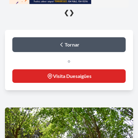
❮
❯
Tornar
o
Visita Duesaigües