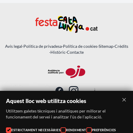
Avís legal
·
Política de privadesa
·
Política de cookies
·
Sitemap
·
Crèdits
·
Històric
·
Contacte
Aquest lloc web utilitza cookies
Utilitzem galetes tècniques i analítiques per millorar el
SUBSCRIU-TE AL BUTLLETÍ
funcionament del servei i analitzar l'ús de l'aplicació.
ESTRICTAMENT NECESSÀRIES
RENDIMENT
PREFERÈNCIES
Telèfon:
938046359