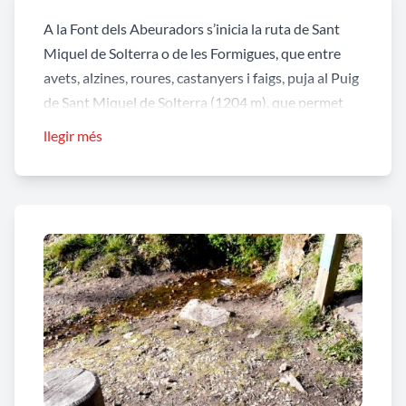
A la Font dels Abeuradors s’inicia la ruta de Sant
Miquel de Solterra o de les Formigues, que entre
avets, alzines, roures, castanyers i faigs, puja al Puig
de Sant Miquel de Solterra (1204 m), que permet
gaudir d’una imponent vista panoràmica sobre la
llegir més
boscúria de la comarca de la Selva i la orografia de
les Guilleries amb el Montseny de fons per una
banda i les cingleres del Collsacabra per l’altra.