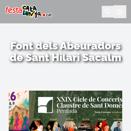
Font dels Abeuradors
de Sant Hilari Sacalm