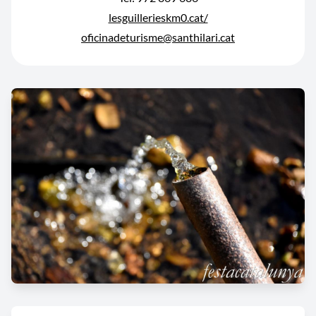
lesguillerieskm0.cat/
oficinadeturisme@santhilari.cat