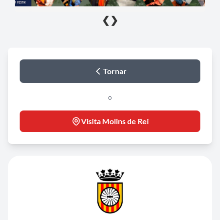
❮
❯
Tornar
o
Visita Molins de Rei