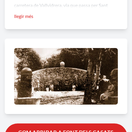
carretera de Vallvidrera, via que passa per Sant
Bartomeu de la Quadra i Santa Creu d’Olorda, va
llegir més
ser inaugurada a final de 1914, tot i que les obres
van durar uns quants anys. Actualment, és una de
les portes al Parc Natural de la Serra de Collserola.
De l’originària Font dels Casats, d’estil modernista,
que donà nom al barri, únicament se’n conserven
les restes. Era una font àmplia, amb forma de
ferradura i amb uns bancs adossats als murs
laterals, tot construït amb maçoneria de pedra.
Quan l’any 1973 es va canalitzar el torrent del
mateix nom i aquell indret va ser terraplenat, la font
va quedar soterrada i només en resultà una petita
esplanada. L’any 2006, en el punt on estava ubicada