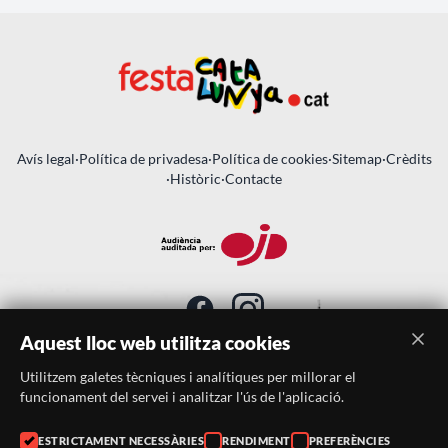
Avís legal
·
Política de privadesa
·
Política de cookies
·
Sitemap
·
Crèdits
·
Històric
·
Contacte
Aquest lloc web utilitza cookies
Utilitzem galetes tècniques i analítiques per millorar el
SUBSCRIU-TE AL BUTLLETÍ
funcionament del servei i analitzar l'ús de l'aplicació.
Telèfon:
938046359
ESTRICTAMENT NECESSÀRIES
RENDIMENT
PREFERÈNCIES