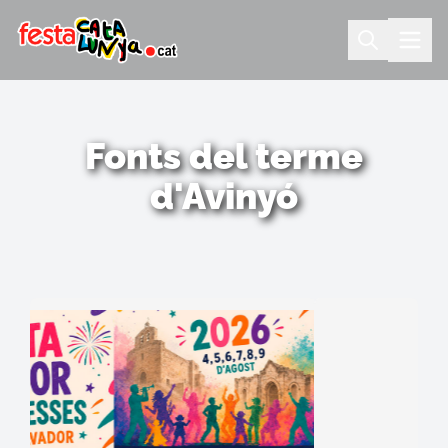
Fonts del terme
d'Avinyó