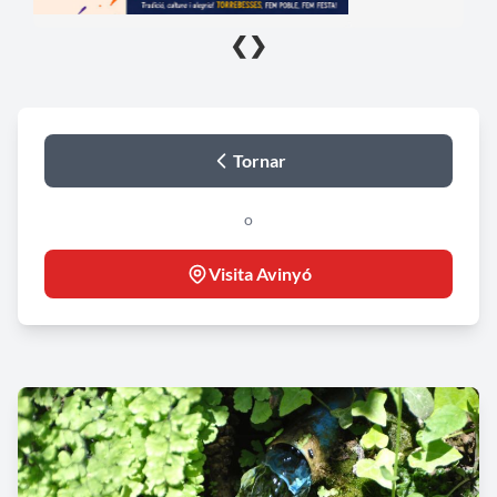
❮
❯
Tornar
o
Visita Avinyó