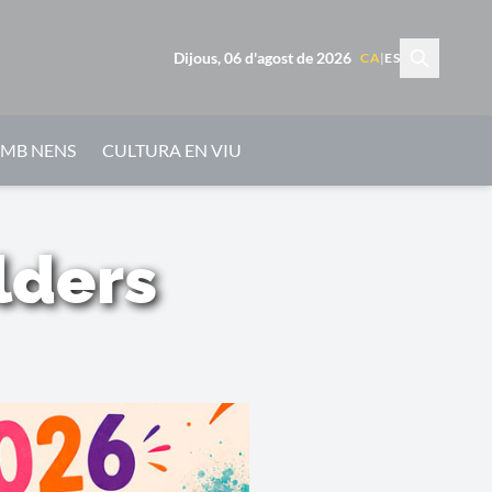
Dijous, 06 d'agost de 2026
CA
|
ES
AMB NENS
CULTURA EN VIU
lders