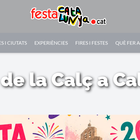
S I CIUTATS
EXPERIÈNCIES
FIRES I FESTES
QUÈ FER 
 de la Calç a Ca