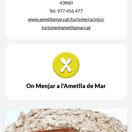
43860
Tel: 977 456 477
www.ametllamar.cat/turisme/ca/inici/
turisme@ametllamar.cat
On Menjar a l'Ametlla de Mar