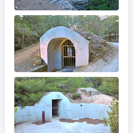
la punta, ben a tocar del mar, hi trobem
restes de
dues fortificacions de períodes ben diferents
. En
el cas del
Port de l’Estany
parlem d’un
búnquer
d’artilleria
per una bateria de tres canons, amb
passadissos i sales comunicats entre si, permetent
resguardar tant el material com les dotacions
d’artilleria.
Aquestes fortificacions solien ser fets per batallons
de treball o de fortificació, a vegades ajudats per
gent del municipi per a serveis no estrictament
militars, com pot ser transport d’aigua, material; en
aquest cas, els treballadors civils cobraven un sou
de deu pessetes diàries.
La
Bateria de Costa de l’Ametlla de Mar
,
popularment
coneguda com Les Fortificacions
,