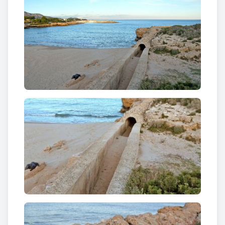
davant un possible bombardeig.
Al pla més elevat
trobem diferents
pous de ventilació i cisternes de
recaptació d’aigua de pluja
.
El 13 de gener de 1939 quan l’exèrcit franquista
ocupà l’Ametlla de Mar va desmantellar l’armament
republicà, tot i que
des de finals de l’any 1937 la
Bateria de Costa Les Fortificacions ja estava en
desús
.