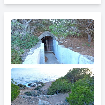
Com en d’altres municipis,
la costa de l’Ametlla de
Mar va ser fortificada sobretot a partir del 1937
,
dates en què
es sospitava d’un possible
desembarcament del bàndol Nacional arribat des
de Mallorca
. Tot i mai produir-se aquest
desembarcament, el procés de fortificació no es va
aturar mentre va ser possible,
podent trobar
fortificacions en l’actualitat a Sant Jordi d’Alfama,
Cala Mosques, Cala Nova, el Port de l’Estany i
Punta de l’Àliga
, entre d’altres, cobrint de dalt a baix
tot el municipi, essent d
estacables dues posicions:
Sant Jordi d’Alfama i el Port de l’Estany
.
A
Sant Jordi d’Alfama
a part de
l’espectacular niu
de metralladora de l’estany Tort
que hi ha situat a