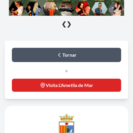
❮
❯
Tornar
o
Visita L'Ametlla de Mar