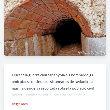
Durant la guerra civil espanyola els bombardeigs
amb atacs continuats i sistemàtics de l’aviació i la
marina de guerra revoltada sobre la població civil i
objectius militars republicans va propiciar la
construcció de
defenses antiaèries i de costa
en
llegir més
tot el litoral mediterrani.