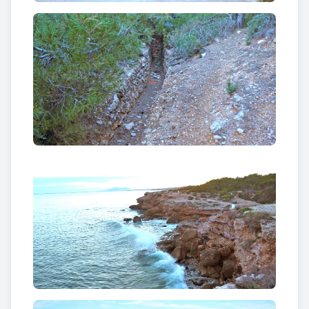
s’emmarcava dins de la fortificació del litoral català.
L’emplaçament d’aquest complex militar ve donat
per la seva privilegiada
situació dominant tot el
Golf de Sant Jordi
.
Les Fortificacions presentava tres plataformes de
tir per situar els obusos i 4 entrades al recinte
interior
.
Dues entrades
, al camí principal,
servien
per aprovisionar els polvorins i les sales de
recanvis
. Les
dues restants s’ubicaven als
extrems de la plataforma de tir i abastien de
munició els obusos
. Darrera els obusos
dues
portes conduïen a un pou circular
on llençaven la
baina sobrant del projectil.
La plataforma de tir
comptava amb un sistema de drenatge
excavat en
trinxeres per evacuar les aigües pluvials al mar.
El
complex interior servia com a refugi antiaeri