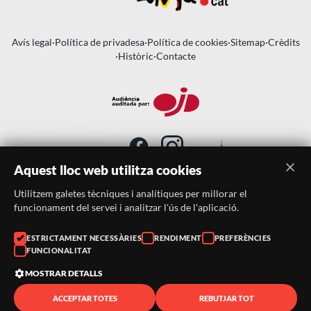
Avís legal
·
Política de privadesa
·
Política de cookies
·
Sitemap
·
Crèdits
·
Històric
·
Contacte
Aquest lloc web utilitza cookies
Utilitzem galetes tècniques i analítiques per millorar el
SUBSCRIU-TE AL BUTLLETÍ
funcionament del servei i analitzar l'ús de l'aplicació.
Telèfon:
938046359
ESTRICTAMENT NECESSÀRIES
RENDIMENT
PREFERÈNCIES
FUNCIONALITAT
Correu:
festacatalunya@festacatalunya.cat
MOSTRAR DETALLS
ACCEPTAR TOTES
REBUTJAR TOT
© 2026 ·
FestaCatalunya
— Tots els drets reservats · Web