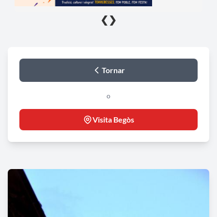
❮
❯
Tornar
o
Visita Begòs