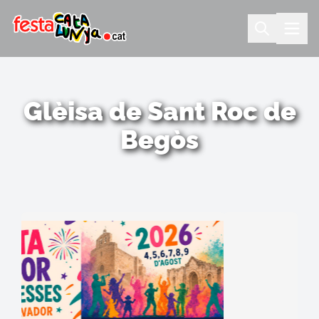
Glèisa de Sant Roc de
Begòs