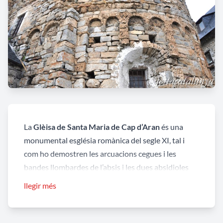
La
Glèisa de Santa Maria de Cap d’Aran
és una
monumental església romànica del segle XI, tal i
com ho demostren les arcuacions cegues i les
bandes llombardes de l’absis i les dues absidioles
concomitants, que culminen les tres naus
llegir més
paral·leles d’aquest temple cristià, cobertes de fusta
sostinguda en uns pilars quadrats. La planta
basilical de l’edifici conté una cripta al seu interior,