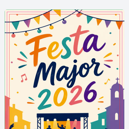
on es diu que s’hi trobà la talla romànica de 40
centímetres de la Mare de Diu de Cap d’Aran.
Aquesta fou destruïda el 1936, de manera que tot
el conjunt identificatiu de l’església s’ha perdut, tal i
com les pintures murals romàniques, avui al museu
The Cloisters de Nova York.
El conjunt també compta amb dos campanars: un
de torre de bulto rodó o exempta, és a dir separada
de la resta del temple, amb un pis superior obert
amb quatre finestrals de mig punt per guardar les
campanes; i l’altre, molt més petit, de cadireta o
espadanya.
Les naus laterals foren reforçades per l’exterior amb
contraforts.