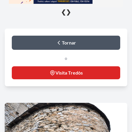
❮
❯
Tornar
o
Visita Tredòs