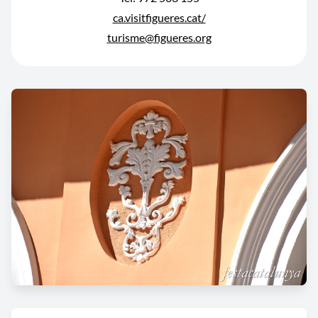
ca.visitfigueres.cat/
turisme@figueres.org