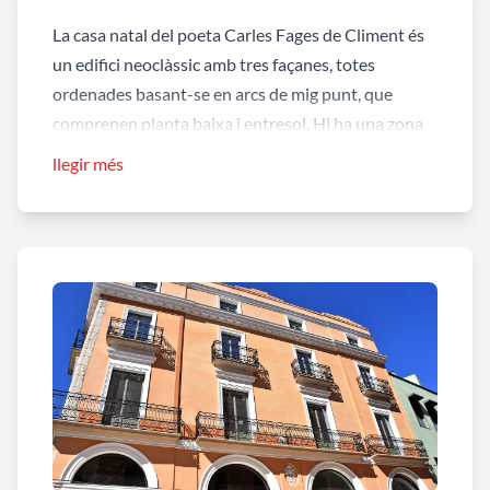
La casa natal del poeta Carles Fages de Climent és
un edifici neoclàssic amb tres façanes, totes
ordenades basant-se en arcs de mig punt, que
comprenen planta baixa i entresol. Hi ha una zona
intermèdia de dos pisos amb balconades,
llegir més
corregudes al primer pis i soltes al segon, i coronada
per cornisa. I una zona superior, que correspon a
l'altell cobert per la terrassa. La façana principal
presenta decoracions florals entorn de la
balconada central i de tipus geomètric (ovalats)
entre els arcs de mig punt de la planta baixa.
Destaca la modulació de la façana amb lleus cossos
sortints en els extrems i cantonades, i disposició
tradicional de la degradació de balcons i obertures
a mesura que guanya en alçada.