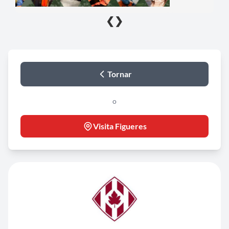
❮
❯
Tornar
o
Visita Figueres