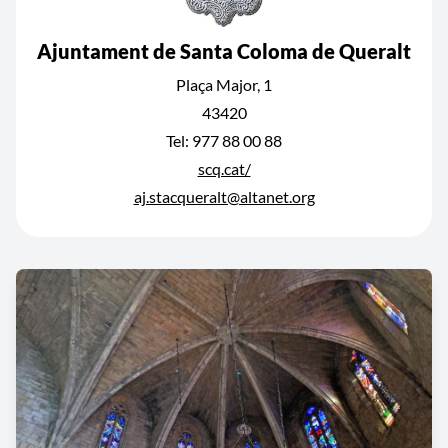
Ajuntament de Santa Coloma de Queralt
Plaça Major, 1
43420
Tel: 977 88 00 88
scq.cat/
aj.stacqueralt@altanet.org