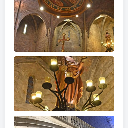
1400 es va construir la singular i extraordinària
volta del cor.
La parròquia posseeix una
relíquia de la mandíbula
de Santa Coloma
, que fou traslladada des de Saint-
Denis-les Sèns, per Vicenç Ferrer el 8 de desembre
de 1409. Avui es guarda en
un bust-reliquiari
, una
obra de I'argenter reusenc Josep Albarado
González (1773-1778), on es combina I'escultura
policromada amb I'orfebreria.
Degut a un incendi que va patir l’església el 27 de
desembre de 1731, en el decurs d’un assaig de la
representació de la vida de Santa Coloma, es van
malmetre els vitralls obra de Coli de Moraya de
l’any 1744. També van desaparèixer l’altra major
obra dels germans Tramulles, altres cinc altars