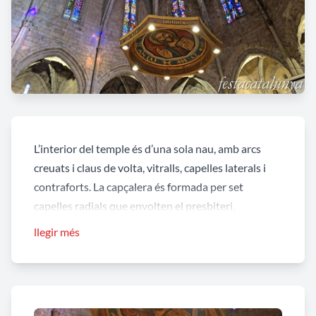
L’interior del temple és d’una sola nau, amb arcs
creuats i claus de volta, vitralls, capelles laterals i
contraforts. La capçalera és formada per set
capelles radials que envolten el presbiteri,
connectades per una petita girola també d’arcs
llegir més
apuntats.
Una única clau de volta sosté tota I ‘estructura amb
I ‘ajut dels corresponents arcs ogivals. Entre 1390 i