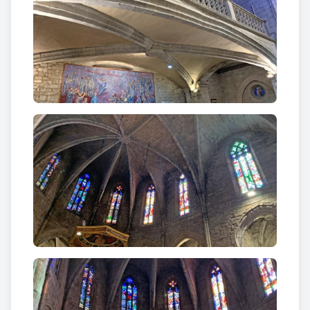
laterals i l’orgue.
No fou fins a finals del segle XIX, que gràcies a la
iniciativa del rector Anton Sarral i el prevere Joan
Segura es van obrir els finestrals que foren tapiats i
s’instal·lessin
nous vitralls
.
En l’actualitat podem
veure els magnífics vitralls de la Creació, de l’Arbre
de la Vida del Calvari, l’Arbre de la Vida del Paradís,
la soca de Jassè, els sacrificis de l'Antic Testament,
Sant Sebastià, Sant Ramon de Penyafort, Sant
Marià i Sant Magí, Santa Tecla, Santa Eulalia, Santa
Llúcia i Santa Cecília, Sant Antoni, Sant Isidre, Sant
Josep i Sant Bartomeu, i el vitrall del trasllat de les
Relíquies de Santa Coloma.