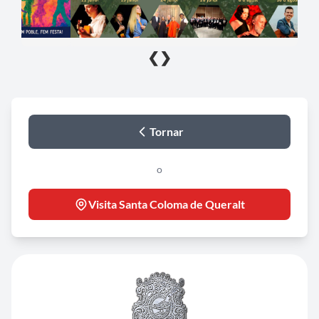
❮
❯
Tornar
o
Visita Santa Coloma de Queralt