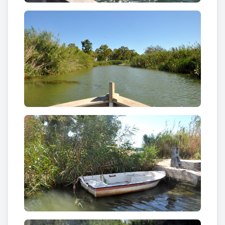
Un cop a Migjorn es pot accedir a la
finca del
Violí
per contemplar uns aiguamolls recuperats i
una gran colònia d’aus. Aquest espai natural amb
una superfície de 63’5 hectàrees era una antiga
zona humida que formava part de la llacuna de
l’Alfacada i que va ser dessecada per convertir-la en
arrossars. Ara hi trobareu diverses llacunes, una
zona d’aiguamolls, camins per recórrer la zona, un
mirador, un observatori ornitològic tancat i
itineraris dissenyats per gaudir de les aus i del
paisatge.
Text: Turisme de Sant Jaume d’Enveja