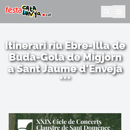
Itinerari riu Ebre-Illa de
Buda-Gola de Migjorn
a Sant Jaume d'Enveja
***