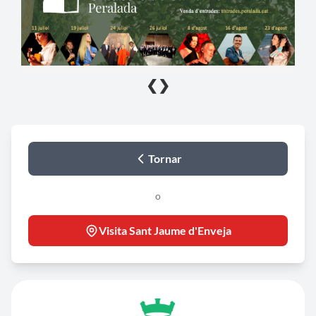
❮
❯
Tornar
o
Visita Sant Jaume d'Enveja