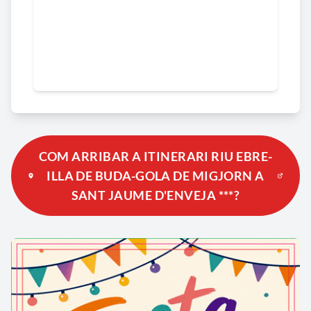
COM ARRIBAR A ITINERARI RIU EBRE-
ILLA DE BUDA-GOLA DE MIGJORN A
SANT JAUME D'ENVEJA ***?