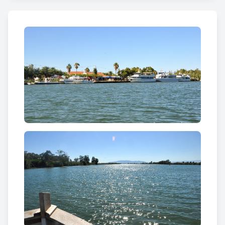
enfront de
l’Illa de Buda
i forma una extensa platja,
que compta amb un atractiu afegit com és el
xiringuito Budamar. A prop es pot visitar la
llacuna
de l’Alfacada
i la
finca del Violí
. Es tracta d’una àrea
de gran interès natural i un magnífic punt
d’observació de la gran varietat d’aus que viuen al
Delta de l’Ebre.
Allà mateix hi trobem el
Mirador de Migjorn
, un
observatori privilegiat del Delta des d’on s’obté una
perspectiva única de tot el territori i les millors
vistes de la llacuna de l’Alfacada i de l’Illa de Buda.
Les característiques i l’alçada del Mirador el
converteixen en lloc perfecte per a l’observació de
les nombroses especies d’aus que hi habiten i que
sobrevolen el lloc anant i tornant de l’Illa de Buda a
la llacuna de l’Alfacada.