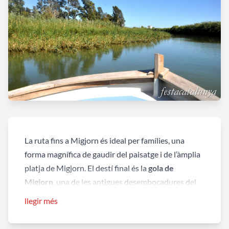
La ruta fins a Migjorn és ideal per famílies, una
forma magnífica de gaudir del paisatge i de l’àmplia
platja de Migjorn. El destí final és la
gola de
Migjorn
, una de les antigues desembocadures del
riu Ebre, actualment obstruïda per una barrera de
llegir més
sediments. Aquesta s’obre a l’hivern per tal que
l’angula entri riu amunt. Migjorn està situada