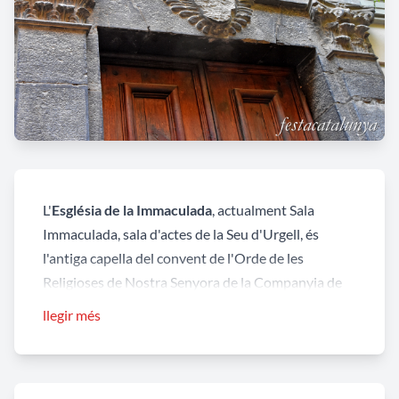
L'
Església de la Immaculada
, actualment Sala
Immaculada, sala d'actes de la Seu d'Urgell, és
l'antiga capella del convent de l'Orde de les
Religioses de Nostra Senyora de la Companyia de
Maria, fundat el 1722, orde que assumia l'educació
llegir més
de les nenes de la diòcesi. L'església del convent va
ésser consagrada l'any 1730. L'any 2003 el convent
va finalitzar la seva activitat.