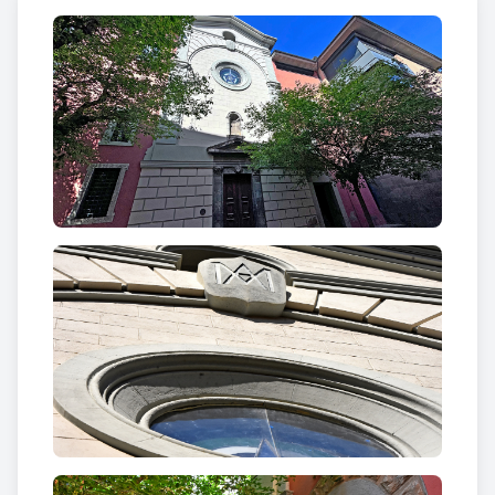
És una església de planta de creu grega, amb cúpula
sobre el creuer que està emmarcat per vuit
columnes amb capitell corintis. Els braços són
coberts per volta de canó. Sobre l'entrada principal,
hi ha el cor al qual s'hi arriba per una escala que
queda dins d'una cambra oberta al sud. A la banda
nord, hi ha una altra cambra simètrica. Aquestes
dues cambres articulen la façana principal que
consta d'una porta amb falses columnes corínties
que suporten un fris motllurat sobre el que hi ha un
frontó, i més amunt un nínxol. L'interior s'il·lumina
gràcies a un ull de bou, que a l'exterior és voltat per
una motllura circular i emmarcat per un arc que es
remata amb un segon frontó motllurat.