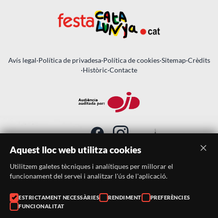
Avís legal
·
Política de privadesa
·
Política de cookies
·
Sitemap
·
Crèdits
·
Històric
·
Contacte
Aquest lloc web utilitza cookies
Utilitzem galetes tècniques i analítiques per millorar el
SUBSCRIU-TE AL BUTLLETÍ
funcionament del servei i analitzar l'ús de l'aplicació.
ESTRICTAMENT NECESSÀRIES
RENDIMENT
PREFERÈNCIES
Telèfon:
938046359
FUNCIONALITAT
Correu:
festacatalunya@festacatalunya.cat