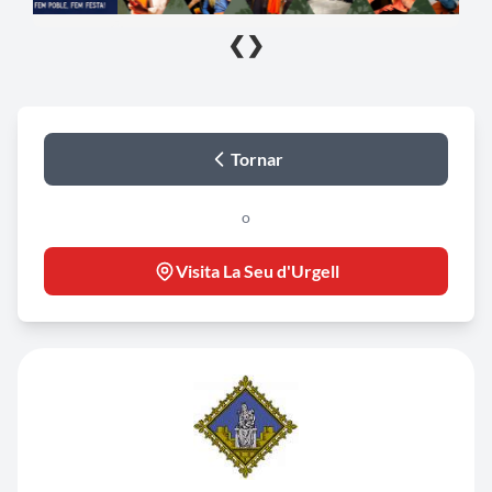
❮
❯
Tornar
o
Visita La Seu d'Urgell