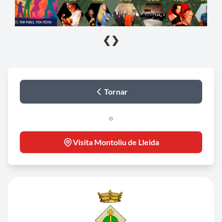
❮
❯
Tornar
o
Visita Montoliu de Lleida