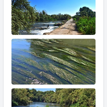
en majúscules de la plana de Lleida, ja referenciat en
obres de la literatura llatina com a Sicoris. Un
paratge natural de gran bellesa que podem
travessar, des d’on el camí podem agafar el Camí del
Riu que a la dreta ens porta a Lleida i a l’esquerra a
Butsènit. Encara molt a prop d’aquest encreuament
podrem gaudir d’una zona d’aiguamolls.