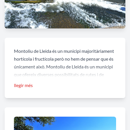
Montoliu de Lleida és un municipi majoritàriament
hortícola i fructícola però no hem de pensar que és
únicament això. Montoliu de Lleida és un municipi
que ofereix diverses possibilitats de rutes i de
descoberta d’un paisatge únic i diferent a l’entorn
llegir més
dels conreus i dels cursos fluvials, nogensmenys el
nucli de Montoliu ha crescut a la intersecció dels
canals d’Urgell i de Seròs.
Fent ruta pel camí que travessa els Patamolls
arribarem fins a la
palanca sobre el riu Segre
, el riu