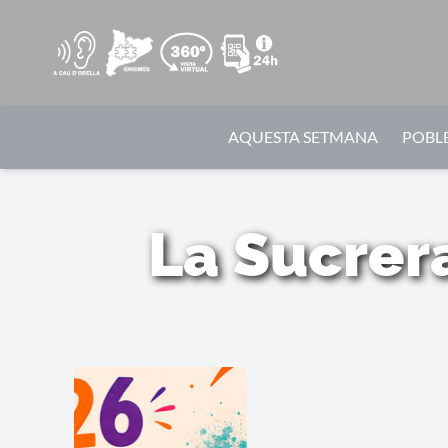
AQUESTA SETMANA
POBLE
La Sucrer