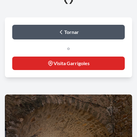
❮
❯
Tornar
o
Visita Garrigoles