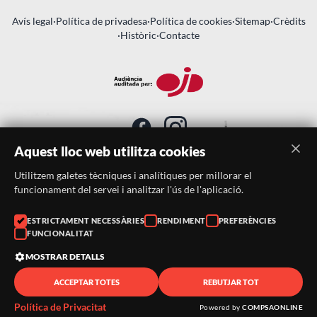
Avís legal
·
Política de privadesa
·
Política de cookies
·
Sitemap
·
Crèdits
·
Històric
·
Contacte
Aquest lloc web utilitza cookies
Utilitzem galetes tècniques i analítiques per millorar el
SUBSCRIU-TE AL BUTLLETÍ
funcionament del servei i analitzar l'ús de l'aplicació.
ESTRICTAMENT NECESSÀRIES
RENDIMENT
PREFERÈNCIES
Telèfon:
938046359
FUNCIONALITAT
Correu:
festacatalunya@festacatalunya.cat
MOSTRAR DETALLS
ACCEPTAR TOTES
REBUTJAR TOT
© 2026 ·
FestaCatalunya
— Tots els drets reservats · Web
desenvolupada amb ❤️ per
CompsaOnline
Política de Privacitat
Powered by
COMPSAONLINE