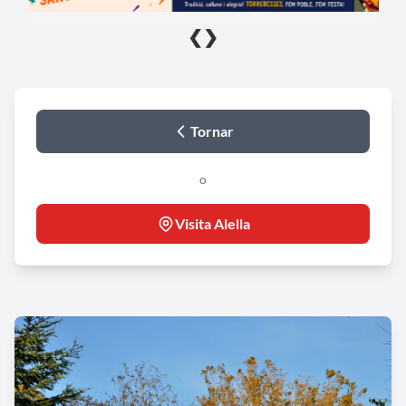
❮
❯
Tornar
o
Visita Alella