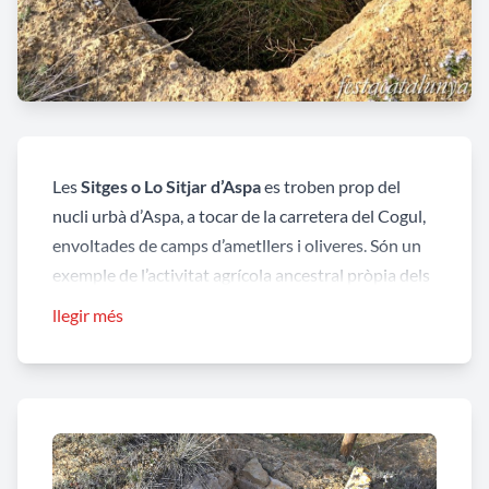
Les
Sitges
o Lo Sitjar d’Aspa
es troben prop del
nucli urbà d’Aspa, a tocar de la carretera del Cogul,
envoltades de camps d’ametllers i oliveres. Són un
exemple de l’activitat agrícola ancestral pròpia dels
àmbits de secà del Segrià i les Garrigues. La
llegir més
recuperació d’aquest espai posa a l’abast de la
població local i els seus visitants aquest patrimoni
històric.
Aquestes construccions, datades en alguns casos al
segle XVII, servien per emmagatzemar el gra que es