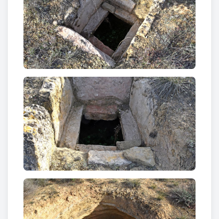
cultivava en aquesta regió de cultius tradicionals de
secà. Durant èpoques de conflictes els vilatans
intentaven reservar el gra a l’interior de les sitges,
per tal que aquest no fos requisat per les
guarnicions militars.
Les sitges esdevingueren un element humà
destacat dins el paisatge rural d’Aspa. Al Sitjar
d’Aspa s’han comptabilitzat més d’una trentena de
sitges visibles, un nombre important, tant per la
capacitat d’emmagatzematge que suposa com per
la seva costosa tasca de construcció. La forma i
estructura de les sitges és diversa, circular o
quadrada, amb recobriment de lloses de pedra o
taulons, i de profunditat variable. Aquestes
variacions es deuen tant a les condicions del