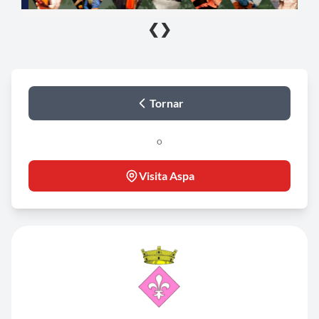
❮
❯
Tornar
o
Visita Aspa