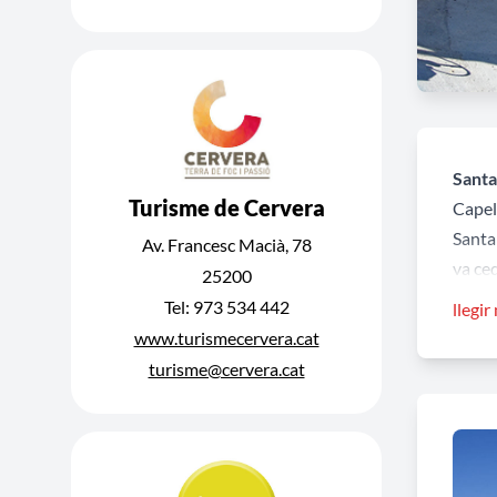
Santa
Turisme de Cervera
Capel
Santa
Av. Francesc Macià, 78
va ced
25200
confi
Tel: 973 534 442
llegir
obrir
www.turismecervera.cat
de l'ed
turisme@cervera.cat
Caste
El llo
seu s