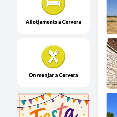
fins 
Colum
Allotjaments a Cervera
Es tr
colum
amb la
On menjar a Cervera