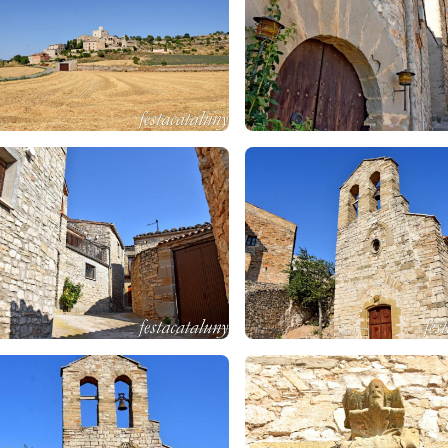
l'abolició dels senyorius al segle XIX. Es troba molt reformat però 
na de Sant Roc
acta d'una creu de terme. Fou construïda l'any 1916 a mig camí ent
na cilíndrica amb basament octogonal -on conserva esculpit en no
 imatge de Sant Roc i una creu de ferro al sostre.