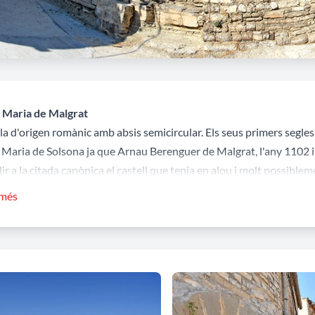
 Maria de Malgrat
la d'origen romànic amb absis semicircular. Els seus primers segles 
 Maria de Solsona ja que Arnau Berenguer de Malgrat, l'any 1102 i 
ir a la citada canònica el castell que tenia en alou i molt possibl
rmar-se aquesta donació per familiars d'Arnau, així consta-. Amb el
 més
 una porta de factura barroca i es va construir un petit campanar 
ifici.
ll de Malgrat
c i castell de Malgrat és esmentat a la documentació des de l'any 1
enyor era Joan Oromir. Va estar des del seus origens vinculat a la