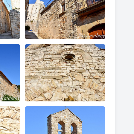
magníficament conservat.
re Castellnou d'Oluges i Malgrat. Bàsicament és una
m "Roch". Està culminada per una petita capella