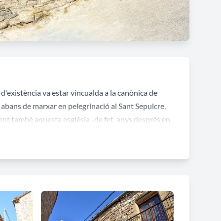
d'existència va estar vincualda a la canònica de
abans de marxar en pelegrinació al Sant Sepulcre,
ement també aquesta església -de fet, anys després en
 pas del temps fou remodelada. A la façana es va
d'espadanya amb dues obertures, descentrat de l'eix
078, quan es trobava dins del comtat de Berga i el
 canònica de Solsona que va mantenir el seu domini