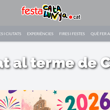
S I CIUTATS
EXPERIÈNCIES
FIRES I FESTES
QUÈ FER 
t al terme de 