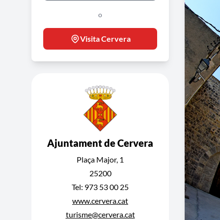
o
Visita Cervera
Ajuntament de Cervera
Plaça Major, 1
25200
Tel: 973 53 00 25
www.cervera.cat
turisme@cervera.cat