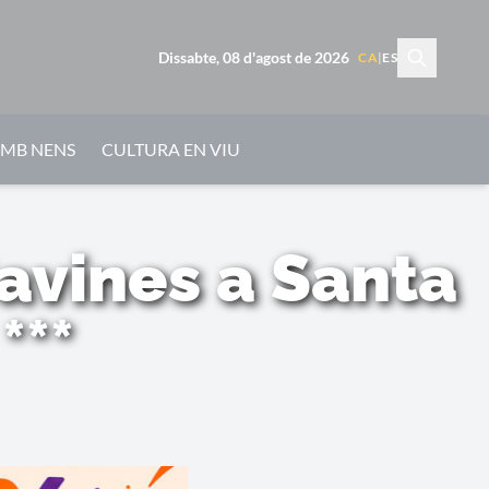
Dissabte, 08 d'agost de 2026
CA
|
ES
AMB NENS
CULTURA EN VIU
Savines a Santa
***