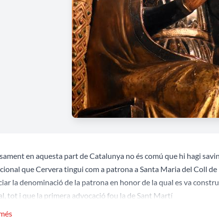
sament en aquesta part de Catalunya no és comú que hi hagi savines
cional que Cervera tingui com a patrona a Santa Maria del Coll de 
ciar la denominació de la patrona en honor de la qual es va constru
al, tot i que la primera advocació fou la de Sant Martí
 més