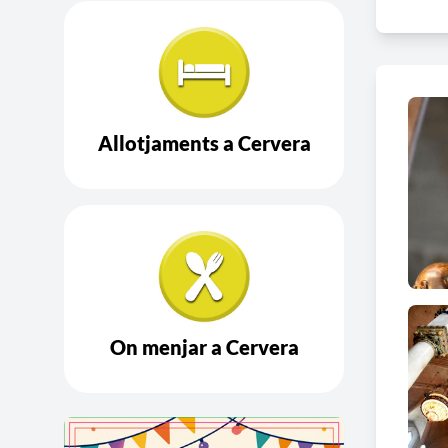
La im
majes
autors
Allotjaments a Cervera
On menjar a Cervera