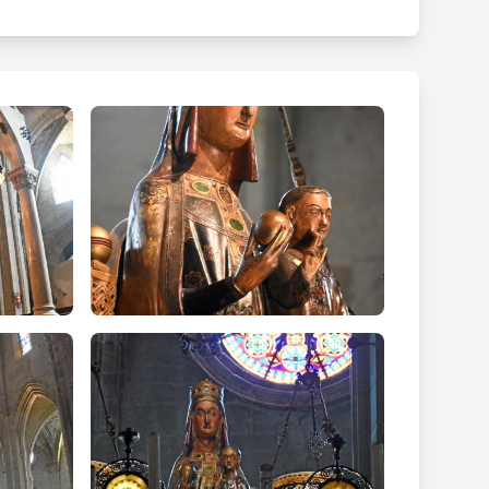
ls del segle XIII. Es representa a la Mare de Déu
; malgrat està considerada com romànica per alguns
període gòtic.