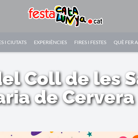
S I CIUTATS
EXPERIÈNCIES
FIRES I FESTES
QUÈ FER 
l Coll de les 
ria de Cervera 