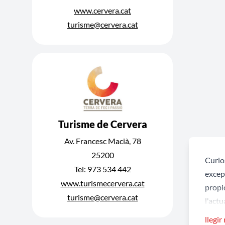
www.cervera.cat
turisme@cervera.cat
Turisme de Cervera
Av. Francesc Macià, 78
25200
Curio
Tel: 973 534 442
excep
www.turismecervera.cat
propi
turisme@cervera.cat
l'actu
llegir