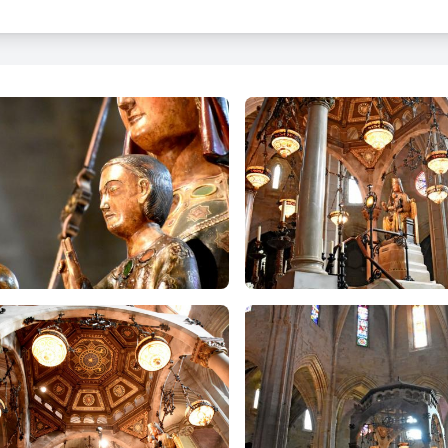
atge és una magnífica escultura policromada datable a partir de fina
tuosa asseguda sobre un tron i amb el Nen al seu genoll esquerre
, la seva tipologia i característiques escultòriques ja correspon al 