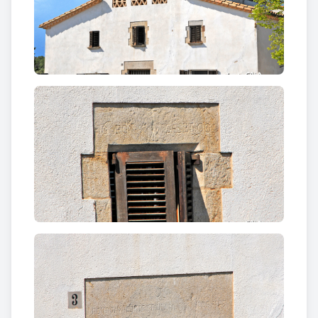
construcció i el nom del propietari. La finestra del
primer pis de la dreta també és de pedra i la resta
d'obertures són simples. A les golfes trobem una
galeria de tres arcs de mig punt i barana de gelosia
de rajols. El parament és arrebossat i pintat de
blanc amb un sòcol d'un metre d'arrebossat
granulat de color vermellós. A la part del darrere hi
ha una ampliació en la que totes les obertures són
simples.