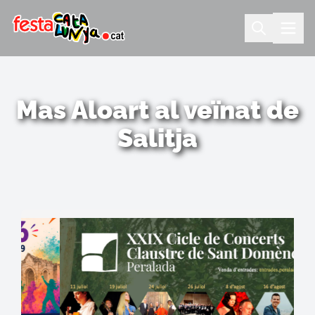
Mas Aloart al veïnat de
Salitja