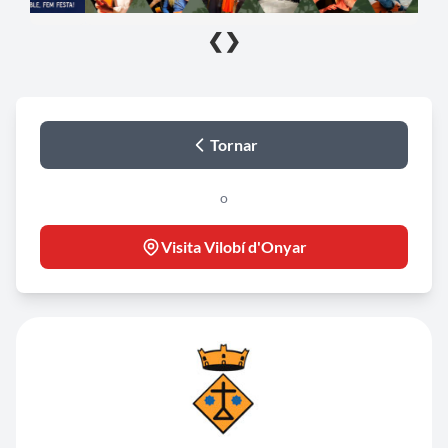
❮
❯
Tornar
o
Visita Vilobí d'Onyar