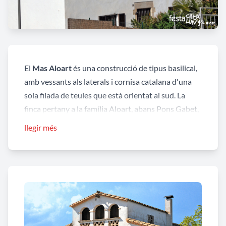
El
Mas Aloart
és una construcció de tipus basilical,
amb vessants als laterals i cornisa catalana d'una
sola filada de teules que està orientat al sud. La
finca pertany a la família Aloart, abans Pons Gabet,
tal com està inscrit a la llinda. Va canviar el nom per
llegir més
una pubilla. Entre els anys 1967 i1968 s’hi va portar
a terme una important reforma.
La façana principal té un portal quadrangular amb
llinda monolítica i a sobre una finestra
quadrangular amb brancals i llinda de pedra amb la
inscripció "16 PONS GABET 90", que és la data de