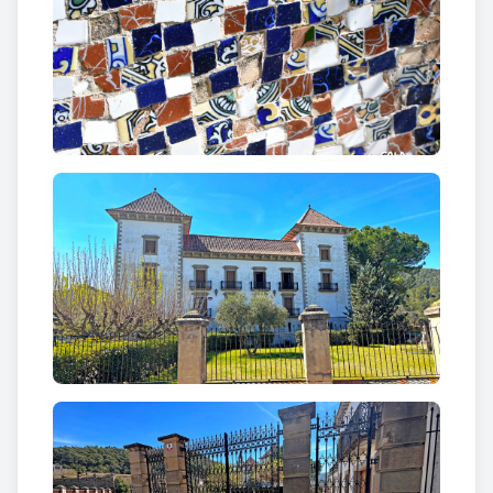
Amb el temps, el mas va esdevenir el centre d’un
ampli patrimoni agrari, acumulant nombroses
masoveries i finques.
El mas Palà també exercia
funcions d’hostal al llarg del camí ral que
connectava Manresa amb Cardona, fet que el
convertia en un punt de pas estratègic. Aquest
trànsit afavoria activitats complementàries, entre
les quals destacava el contraban de sal, una pràctica
documentada a la zona durant segles.
Des d’èpoques antigues, la masia havia comptat
amb espais de caràcter religiós. Es té constància
d’un oratori o capella privada, i la primitiva església
del mas incorporava fins i tot una rectoria annexa.
Ja al segle XIX, l’hereu Joan de Palà i Valls va
impulsar un canvi decisiu en la història de la finca