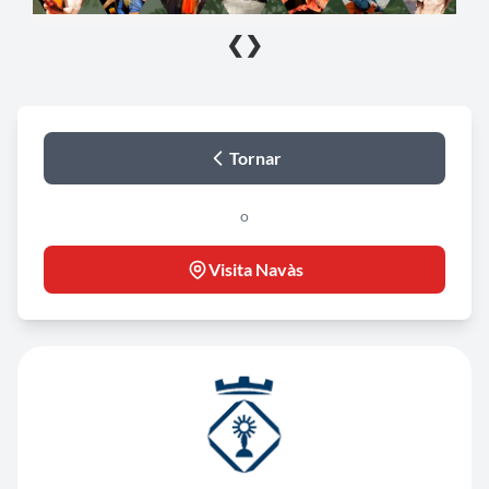
❮
❯
Tornar
o
Visita Navàs