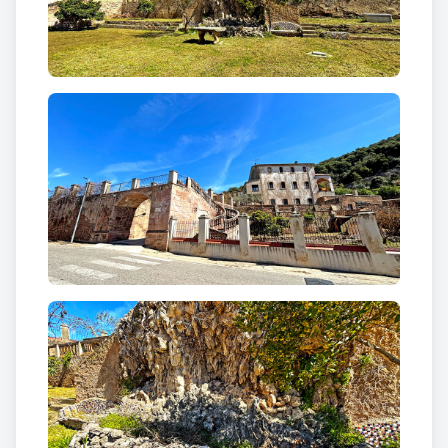
La Guerra Civil va suposar un punt d’inflexió per al
conjunt: la casa pairal va ser ocupada pel sindicat
de pagesos i es va produir la destrucció d’una part
important de la documentació històrica, tot i que el
mobiliari i els elements artístics van poder ser
preservats en gran mesura.
Entre 1951 i 1952 es va produir la ruptura
definitiva entre els germans Palà i Claret, amb la
sortida de Francesc de la colònia per desavinences
amb Joan. Aquest va adquirir la participació del seu
germà i va reinvertir els recursos en la
modernització del conjunt. Poc després va retornar
al mas i va impulsar una reforma integral de la casa
pairal, que encara conservava elements com la
pallissa i els estables abans de la intervenció.