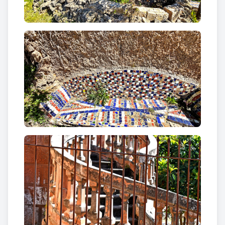
Tot i una primera remodelació ja durant la dècada
de 1940, va ser a partir dels anys cinquanta quan la
casa es va transformar de manera més profunda,
fins a adquirir l’aspecte de residència palatina. El
projecte va ser encarregat a l’arquitecte
noucentista
Josep Danès i Torras
, i les obres es van
executar entre 1957 i 1959. El resultat va ser un
conjunt residencial de gran complexitat, amb espais
diferenciats per a la família propietària i el servei,
incloent nou banys per als amos i quatre per al
personal.
L’entorn es completava amb jardins ornamentals,
estanys i escultures de caire neoclàssic, algunes de
les quals encara es conserven, consolidant la imatge