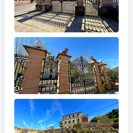
amb la creació de la colònia industrial de Palà,
després d’obtenir el 1876 la concessió d’aigües per
a l’activitat fabril. A partir d’aquell moment, el mas
es va convertir en la residència principal dels
propietaris de la colònia. Amb la mort de Joan Palà i
Valls el 1918, la propietat va passar successivament
al seu germà Josep i, després del seu decés el 1925,
als nebots Joan i Francesc Palà i Claret.
En aquesta etapa, la gestió familiar es va repartir
entre els dos germans. Francesc, casat amb Maria
Feixas Riba Mercadal, va continuar residint a la casa
pairal juntament amb els pares, mentre que Joan
Palà Claret es va establir el 1917 a l’edifici adjacent,
que durant la dècada de 1920 va transformar en
una torre d’estètica italianitzant coneguda com la
Casa de l’Amo.