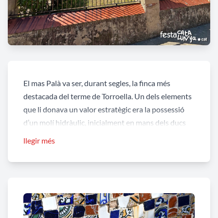
El mas Palà va ser, durant segles, la finca més
destacada del terme de Torroella. Un dels elements
que li donava un valor estratègic era la possessió
d’un molí hidràulic, inicialment en mans dels ducs
de Cardona i que, el 1482, va passar a la família Palà
llegir més
com a compensació d’un deute pendent. A finals del
segle XIX, el 1878, hi residia la família Fígols, que hi
mantenia també una ferreria aprofitant la força de
l’aigua, una pràctica habitual en aquest tipus
d’instal·lacions preindustrials.