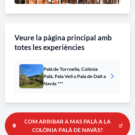
d’un autèntic palau rural integrat dins l’estructura
de la colònia industrial.
Curiositats
Veure la pàgina principal amb
La tradició també recull la presència de sant Llorenç
totes les experiències
de Brindisi al mas, on hauria protagonitzat un
episodi considerat miraculós.
Palà de Torroella, Colònia
Palà, Pala Vell o Pala de Dalt a
Navàs ***
COM ARRIBAR A MAS PALÀ A LA
COLÒNIA PALÀ DE NAVÀS?