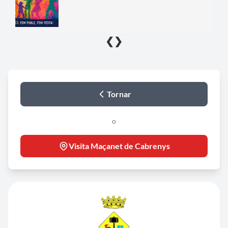
❮
❯
Tornar
o
Visita Maçanet de Cabrenys