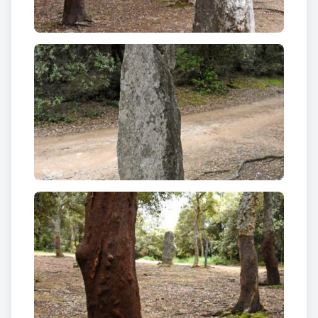
Hi ha una altra versió de la llegenda que afirma que
tots els Diables de l’Empordà i el Vallespir es van
reunir amb un únic objectiu: construir en una sola
nit un pont sobre el riu Tec, prop de la vila francesa
de Ceret. Tot i treballar intensament sota la
protecció d’una intensa foscor, les primers llums del
dia els va sorprendre. Enlluernats van córrer a
refugiar-se sota terra i van abandonar el seu treball.
Van deixar caure precipitadament una gran pedra
que en arribar a terra es va clavar en aquest indret i
que s’ha mantingut així pels segles dels segles. Per
això al pont de Ceret li manca una gran pedra en un
dels seus contraforts.