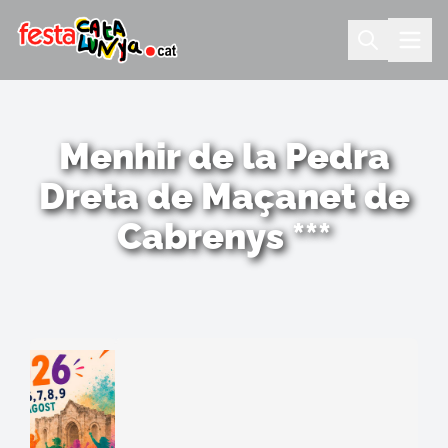
Menhir de la Pedra
Dreta de Maçanet de
Cabrenys ***