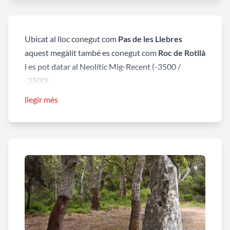
Ubicat al lloc conegut com
Pas de les Llebres
aquest megàlit també es conegut com
Roc de Rotllà
i es pot datar al Neolític Mig-Recent (-3500 /
-2500).
Com molts d’aquests monuments l
a Pedra Dreta
llegir més
de Maçanet de Cabrenys
també té associada una
antiga llegenda. Conta la tradició que una noia jove
i bonica va fer un tracte amb el Diable per tal que
construís un pont que no es va poder acabar
perquè faltava una pedra. Està clar que aquesta
pedra estava a Maçanet i és el menhir que des
d’aleshores també fou conegut com la Pedra del
diable.