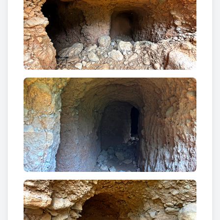
pessetes per aquesta faena...».
«Durant els cinc anys després de la guerra van rebre
«el subministre» en forma d’uns 10 quilos de farina
per treballador i la meitat de la família al seu càrrec,
patates, abadejo, oli, fideus, cansalada i cafè, segons
els mesos. Si renunciaven al cafè, a canvi, rebien oli
o farina. Els descomptaven del sou l’import dels
productes i els hi sortia a compte perquè a les
botigues no hi havia gaire cosa o era més car; així
menjaven millor».