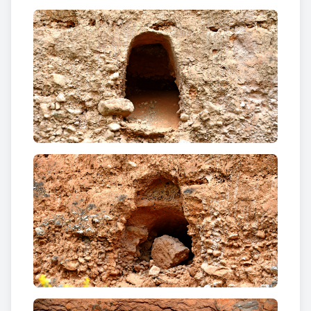
«A penes apuntava el sol es posaven a treballar. La
Carmeta del Bou (1922) recorda els hiverns freds...
seien sobre uns sacs plens de palla o fenàs per triar
la terra. Per resguardar-se del fred, encenien una
foguera i hi posaven pedres. Un cop calentes, les
embolicaven amb sacs i se les col·locaven al voltant
dels peus per escalfar-los. A l’estiu per evitar la
calor, amb un pal de ferro a terra, lligaven un canyís
amb filferros per treballar a l’ombra. Al migdia, quan
l’encarregat els avisava, havien de carrejar la terra
triada amb cabassos fins el magatzem i anaven a
dinar. Per la tarda feien la mateixa operació i
pesaven la producció...l’objectiu consistia en fer 18
pesades de 200 quilos, o sigui 2.800 quilos. Si es
tractava de terra fina, 3.600 quilos. Si treien la terra
rosada augmentaven a 7.200 quilos. I la terra groga
a 11.000. Dormien en una màrfega de panollots, les