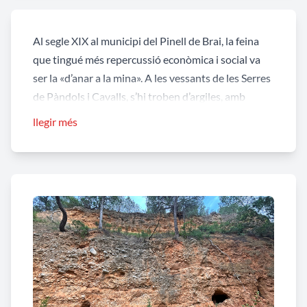
Al segle XIX al municipi del Pinell de Brai, la feina
que tingué més repercussió econòmica i social va
ser la «d’anar a la mina». A les vessants de les Serres
de Pàndols i Cavalls, s’hi troben d’argiles, amb
arenes de sílex, bauxites i terres refractàries. Així
llegir més
introdueix
Anton Moner
un interessant article
sobre aquestes mines publicat al
Diari de
Tarragona el 13 de gener de 2024
, article que
compta amb el suport històric d'
Antònia Serres.
A les vessants de les Serres de Pàndols i Cavalls, s’hi
troben d’argiles, amb arenes de sílex, bauxites i
terres refractàries. A meitat del segle XIX
empresaris forasters les explotaren llogant
treballadors principalment del Pinell i altres de