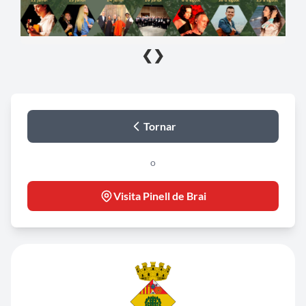
❮
❯
Tornar
o
Visita Pinell de Brai