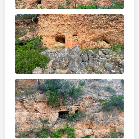
Benifallet i de Prat. La historiadora del Pinell,
Antònia Serres, que tantes petjades han deixat
escrites a la seva població nadiua, explica al seu
llibre, «Viure i treballar», els detalls de l’explotació
d’aquestes mines.
«L’anar a la mina» va donar molt treball al poble,
sofrint molt i cobrant poc. L’Antònia Serres, ho
escriu i diu: «el treball s’organitzava en colles.
Obrien clots d’uns profunditat entre vint i seixanta
metres i després seguien les galeries. A cop de pic
arrencaven la terra i a cabassos, el carrejador la
pujava al coll a la superfície. Allí, les dones tant si
feia fred com calor, assegudes a terra, amb un soc
entre les cames i una aixadella a la mà triaven la
terra bona de l’escòria, la qual formava «lo rossec».