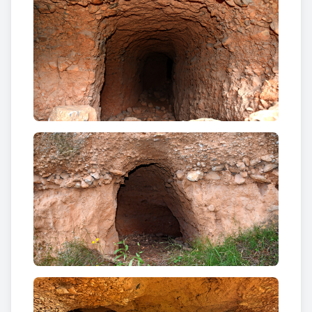
dones en una habitació i els homes en una altra. En
un cistellet o un sac portaven el menjar i la roba que
necessitaven. L’aigua era escassa. A l’hivern els
homes havien d’anar en les aixades a la basseta a
trencar el gel per poder omplir el pitxells d’aigua per
dinar. A l’estiu, també l’anaven a buscar a la basseta
i posaven un drap a la gàrgola del pitxell i amb un
pot l’anaven omplint; així les brosses i tot el que hi
hagués quedava es quedava al drap».
«El més pesat era carregar els camions. Els homes a
baix i una dona de cada colla a dalt. Havien de
carregar els cabassos que pesaven 35 quilos. Els
camioners s’encarregaven de transportar-la a les
estacions del tren. A l’estació del Pinell, quan feia
falta, els mateixos miners carregaven els vagons
d’uns 10.000 quilos de terra a palades i cobraven 35