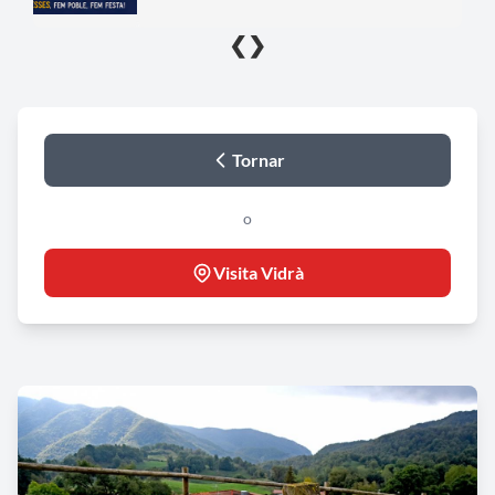
❮
❯
Tornar
o
Visita Vidrà