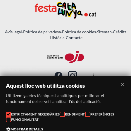
Avís legal
·
Política de privadesa
·
Política de cookies
·
Sitemap
·
Crèdits
·
Històric
·
Contacte
Aquest lloc web utilitza cookies
Utilitzem galetes tècniques i analítiques per millorar el
SUBSCRIU-TE AL BUTLLETÍ
funcionament del servei i analitzar l'ús de l'aplicació.
Telèfon:
938046359
ESTRICTAMENT NECESSÀRIES
RENDIMENT
PREFERÈNCIES
FUNCIONALITAT
Correu:
festacatalunya@festacatalunya.cat
MOSTRAR DETALLS