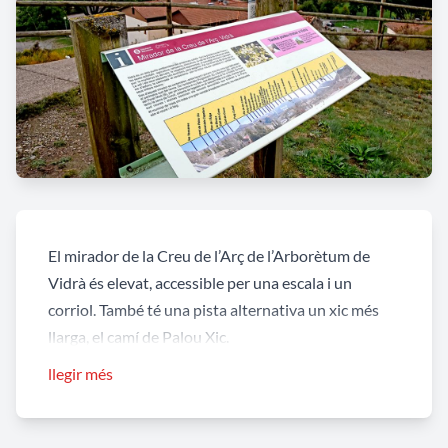
El mirador de la Creu de l’Arç de l’Arborètum de
Vidrà és elevat, accessible per una escala i un
corriol. També té una pista alternativa un xic més
llarga, el camí de Palou Xic.
llegir més
Des d’aquest mirador podreu gaudir d’una
magnífica vista sobre el poble, el congost de forat
Micó i les serralades de Curull i Bellmunt.