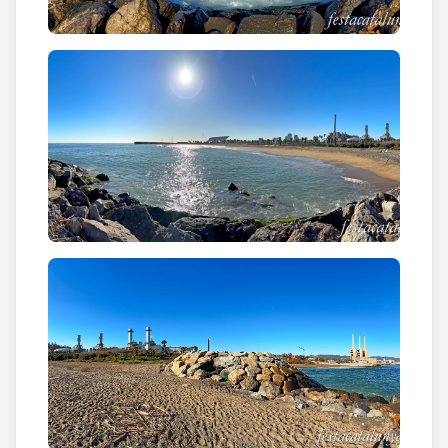
L'Ajuntament de Sant Adrià, conscient de les
dimensions reduïdes d'aquest espai recuperat i del
seu alt valor biològic i paisatgístic, ha planificat que
aquest espai no sigui accessible pels ciutadans.
Malgrat aquesta restricció de l'ús públic,
els
miradors de la desembocadura
són
nombrosos:
Parc del Litoral, Parc de la Pau i Pont
de Maristany.
La desembocadura constitueix un gran mirador
dels moviments migratoris de moltes aus que
segueixen la línia de costa i troben aquí una zona de
parada de repòs i alimentació (gavines, corbs
marins..). La vegetació d'aquesta zona també és
peculiar. La desembocadura també té la funció de