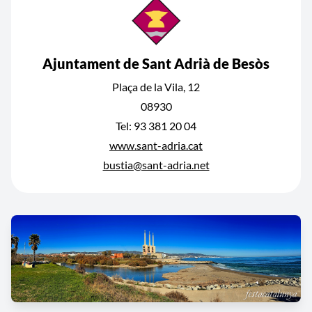
Ajuntament de Sant Adrià de Besòs
Plaça de la Vila, 12
08930
Tel: 93 381 20 04
www.sant-adria.cat
bustia@sant-adria.net