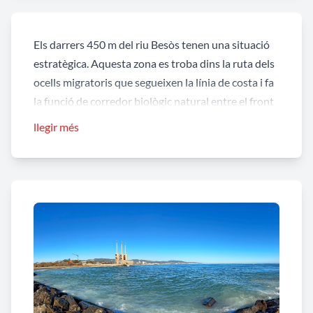
Els darrers 450 m del riu Besòs tenen una situació
estratègica. Aquesta zona es troba dins la ruta dels
ocells migratoris que segueixen la línia de costa i fa
la funció de corredor biològic natural entre el front
litoral i l'interior del territori.
llegir més
Les accions principals que s'han dut a terme en el
projecte de restauració mediambiental de la
desembocadura han estat: l’extracció de les
acumulacions de terres per suavitzar el relleu,
mantenint les barres de sorra que es formen al
litoral; la creació d'una llacuna propera a la
desembocadura que s'alimenta amb aigua freàtica; i
l’estabilització de la llera mitjançant plantacions
d'halòfits i arbusts propis d'aquests ecosistemes.