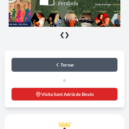
❮
❯
Tornar
o
Visita Sant Adrià de Besòs