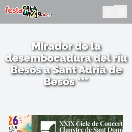
Mirador de la
desembocadura del riu
Besòs a Sant Adrià de
Besòs ***