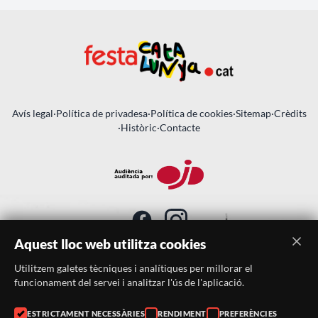
Avís legal
·
Política de privadesa
·
Política de cookies
·
Sitemap
·
Crèdits
·
Històric
·
Contacte
Aquest lloc web utilitza cookies
Utilitzem galetes tècniques i analítiques per millorar el
SUBSCRIU-TE AL BUTLLETÍ
funcionament del servei i analitzar l'ús de l'aplicació.
ESTRICTAMENT NECESSÀRIES
RENDIMENT
PREFERÈNCIES
Telèfon:
938046359