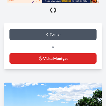
❮
❯
Tornar
o
Visita Montgat