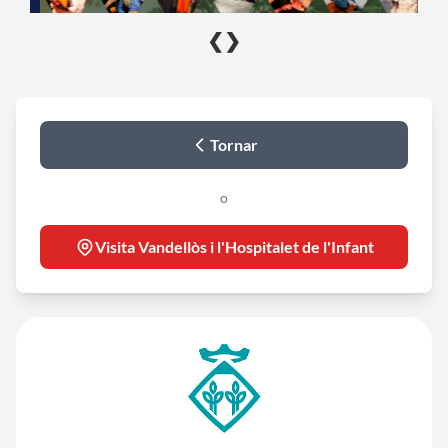
❮
❯
Tornar
o
Visita Vandellòs i l'Hospitalet de l'Infant