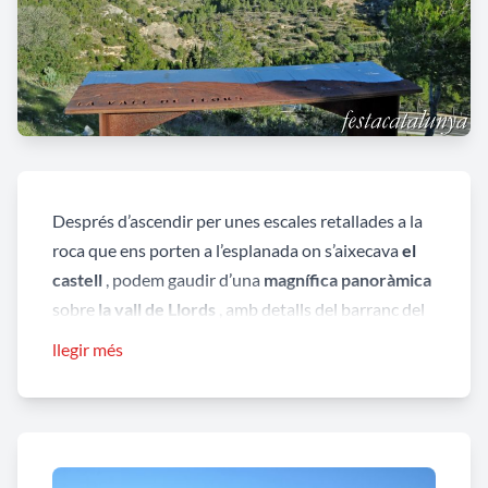
Després d’ascendir per unes escales retallades a la
roca que ens porten a l’esplanada on s’aixecava
el
castell
, podem gaudir d’una
magnífica panoràmica
sobre
la vall de Llords
, amb detalls del barranc del
Remullà i del Burrià, i del propi poble de Vandellòs.
llegir més
El turó ha estat habitat en un primer moment en un
període comprès entre la Primera Edat del Ferro i el
segle III aC.. Posteriorment els arqueòlegs han
constatat ocupació humana en el període medieval,