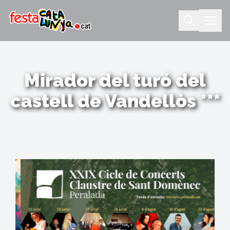
Mirador del turó del
castell de Vandellòs ***