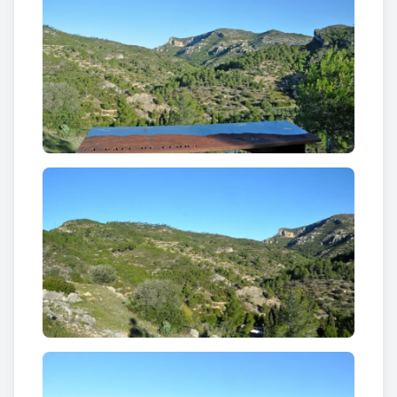
consistent en una torre de defensa que podria fins i
tot ser d’un moment anterior. Documentalment
però es té constància del castell de Vandellòs des
de
l’any 1350
.