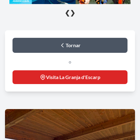
❮
❯
Tornar
o
Visita La Granja d'Escarp