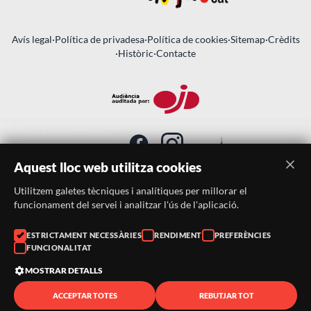
Avís legal
·
Política de privadesa
·
Política de cookies
·
Sitemap
·
Crèdits
·
Històric
·
Contacte
Aquest lloc web utilitza cookies
Utilitzem galetes tècniques i analítiques per millorar el
SUBSCRIU-TE AL BUTLLETÍ
funcionament del servei i analitzar l'ús de l'aplicació.
ESTRICTAMENT NECESSÀRIES
RENDIMENT
PREFERÈNCIES
Telèfon:
938046359
FUNCIONALITAT
Correu:
festacatalunya@festacatalunya.cat
MOSTRAR DETALLS
ACCEPTAR TOTES
REBUTJAR TOT
© 2026 ·
FestaCatalunya
— Tots els drets reservats · Web