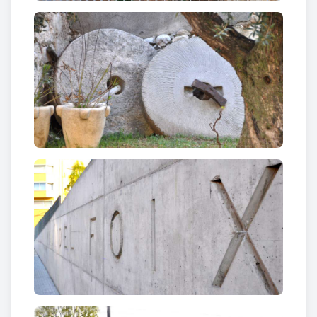
D’altra banda, al primer nivell s’ha pavimentat i
descobert amb vidres per poder contemplar els
cups d’aigua, i s’ha reformat el jardí. Un reguitzell
d’escales i rampes, ornamentades amb plaques
d’acer corten per evitar l’impacte visual de les
reformes, permeten passar del nivell inferior fins al
jardí botànic emplaçat a l’altura del carrer.