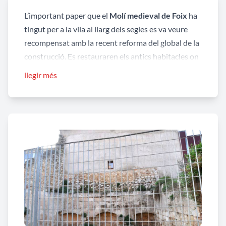
L’important paper que el
Molí medieval de Foix
ha
tingut per a la vila al llarg dels segles es va veure
recompensat amb la recent reforma del global de la
construcció. Es restauraren els antics habitacles on
s’emplaçaren les moles i les canalitzacions d’aigua
llegir més
que permetien que aquesta arribés al molí
directament del riu Foix.
La planta baixa compta amb un paviment flotant
que permet l’observació de les diferents parts
d’aquest històric monument arquitectònic, com les
moles en desús, o algunes galeries subterrànies.
Aquest serà l’emplaçament que acollirà el centre
d’interpretació, que a la vegada serà utilitzat per a
qualsevol tipus d’acte cultural.