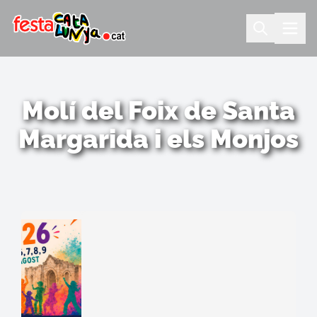
Molí del Foix de Santa
Margarida i els Monjos