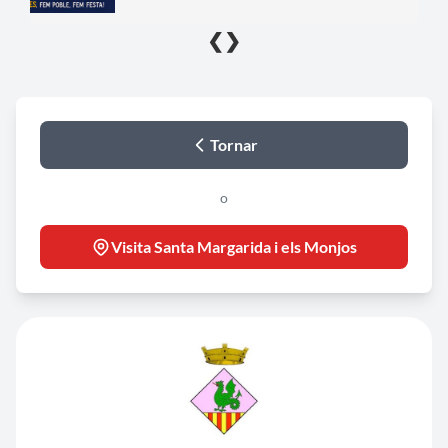
❮
❯
Tornar
o
Visita Santa Margarida i els Monjos