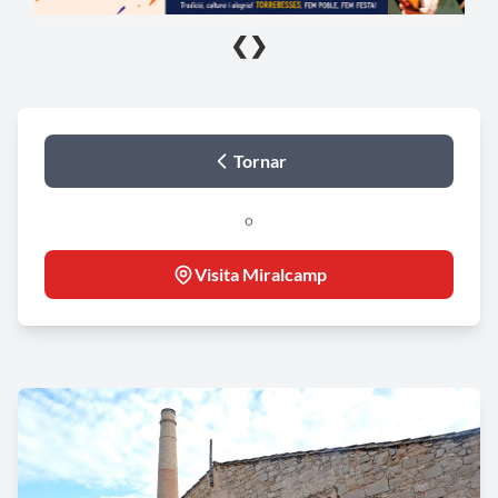
❮
❯
Tornar
o
Visita Miralcamp