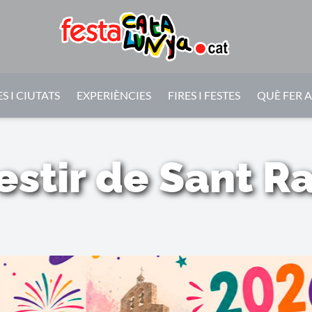
S I CIUTATS
EXPERIÈNCIES
FIRES I FESTES
QUÈ FER 
stir de Sant 