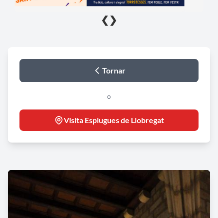
❮
❯
Tornar
o
Visita Esplugues de Llobregat