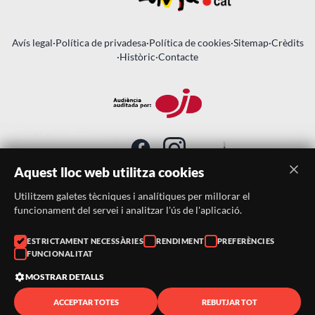
Avís legal
·
Política de privadesa
·
Política de cookies
·
Sitemap
·
Crèdits
·
Històric
·
Contacte
Aquest lloc web utilitza cookies
Utilitzem galetes tècniques i analítiques per millorar el
SUBSCRIU-TE AL BUTLLETÍ
funcionament del servei i analitzar l'ús de l'aplicació.
Telèfon:
938046359
ESTRICTAMENT NECESSÀRIES
RENDIMENT
PREFERÈNCIES
FUNCIONALITAT
Correu:
festacatalunya@festacatalunya.cat
MOSTRAR DETALLS
ACCEPTAR TOTES
REBUTJAR TOT
© 2026 ·
FestaCatalunya
— Tots els drets reservats · Web