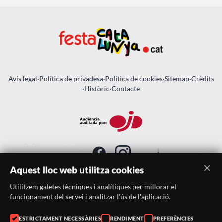
Avís legal
·
Política de privadesa
·
Política de cookies
·
Sitemap
·
Crèdits
·
Històric
·
Contacte
Aquest lloc web utilitza cookies
Utilitzem galetes tècniques i analítiques per millorar el
SUBSCRIU-TE AL BUTLLETÍ
funcionament del servei i analitzar l'ús de l'aplicació.
ESTRICTAMENT NECESSÀRIES
RENDIMENT
PREFERÈNCIES
Telèfon:
938046359