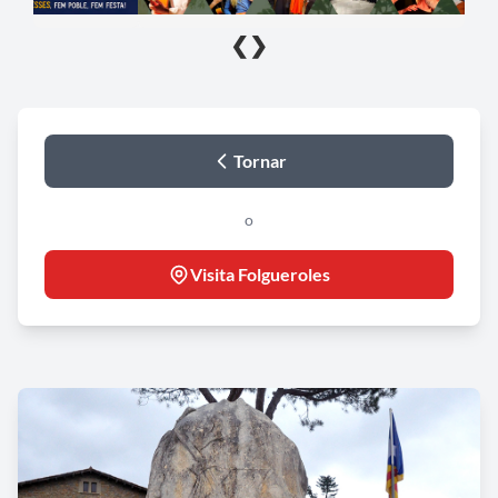
❮
❯
Tornar
o
Visita Folgueroles