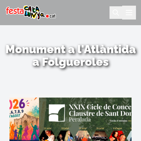
Monument a l'Atlàntida
a Folgueroles