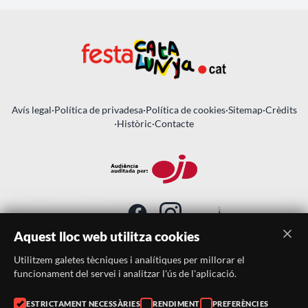
Avís legal
·
Política de privadesa
·
Política de cookies
·
Sitemap
·
Crèdits
·
Històric
·
Contacte
Aquest lloc web utilitza cookies
Utilitzem galetes tècniques i analítiques per millorar el
SUBSCRIU-TE AL BUTLLETÍ
funcionament del servei i analitzar l'ús de l'aplicació.
ESTRICTAMENT NECESSÀRIES
RENDIMENT
PREFERÈNCIES
Telèfon:
938046359