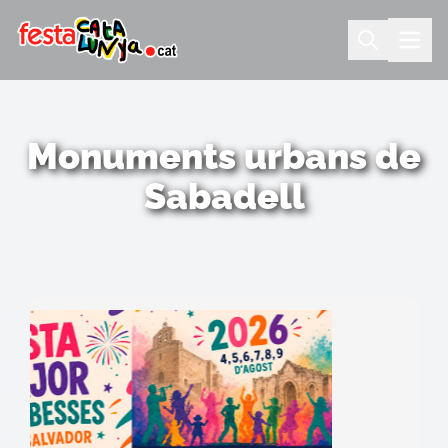
Monuments urbans de
Sabadell