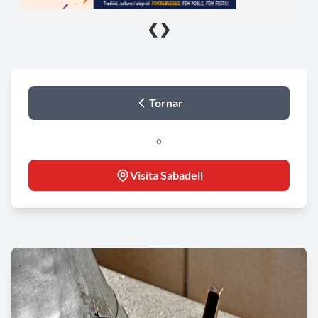
❮
❯
Tornar
o
Visita Sabadell