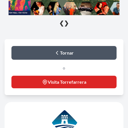
❮
❯
Tornar
o
Visita Torrefarrera