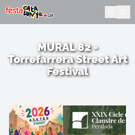
MURAL 82 -
Torrefarrera Street Art
Festival