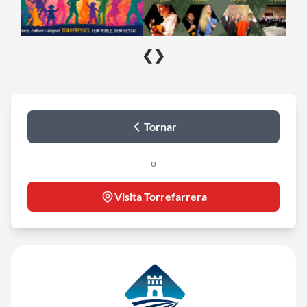
❮
❯
Tornar
o
Visita Torrefarrera