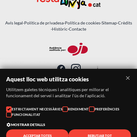
Avís legal
·
Política de privadesa
·
Política de cookies
·
Sitemap
·
Crèdits
·
Històric
·
Contacte
Aquest lloc web utilitza cookies
Utilitzem galetes tècniques i analítiques per millorar el
SUBSCRIU-TE AL BUTLLETÍ
funcionament del servei i analitzar l'ús de l'aplicació.
ESTRICTAMENT NECESSÀRIES
RENDIMENT
PREFERÈNCIES
Telèfon:
938046359
FUNCIONALITAT
Correu:
festacatalunya@festacatalunya.cat
MOSTRAR DETALLS
ACCEPTAR TOTES
REBUTJAR TOT
© 2026 ·
FestaCatalunya
— Tots els drets reservats · Web