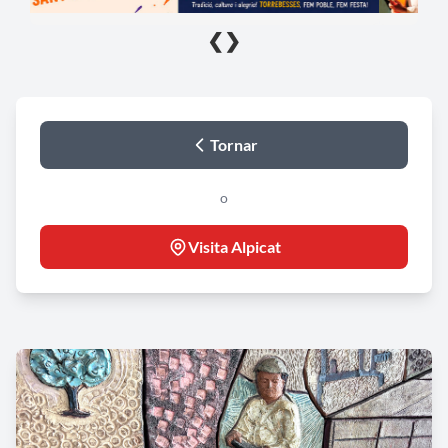
❮
❯
Tornar
o
Visita Alpicat