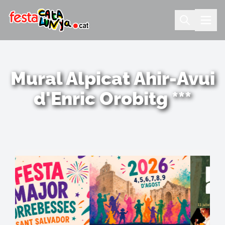
Mural Alpicat Ahir-Avui
d'Enric Orobitg ***