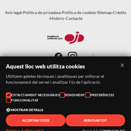
Avís legal
·
Política de privadesa
·
Política de cookies
·
Sitemap
·
Crèdits
·
Històric
·
Contacte
Aquest lloc web utilitza cookies
Utilitzem galetes tècniques i analítiques per millorar el
SUBSCRIU-TE AL BUTLLETÍ
funcionament del servei i analitzar l'ús de l'aplicació.
Telèfon:
938046359
ESTRICTAMENT NECESSÀRIES
RENDIMENT
PREFERÈNCIES
FUNCIONALITAT
Correu:
festacatalunya@festacatalunya.cat
MOSTRAR DETALLS
ACCEPTAR TOTES
REBUTJAR TOT
© 2026 ·
FestaCatalunya
— Tots els drets reservats · Web
desenvolupada amb ❤️ per
CompsaOnline
Política de Privacitat
Powered by
COMPSAONLINE